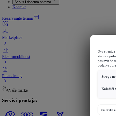
Servis i dodatna oprema
Kontakt
Rezervirajte termin
Marketplace
Ova stranica 
Elektromobilnost
stranice prih
postavit će s
podatke obrađ
Financiranje
Strogo ne
Kolačići 
Naše marke
Servis i prodaja:
Postavke z