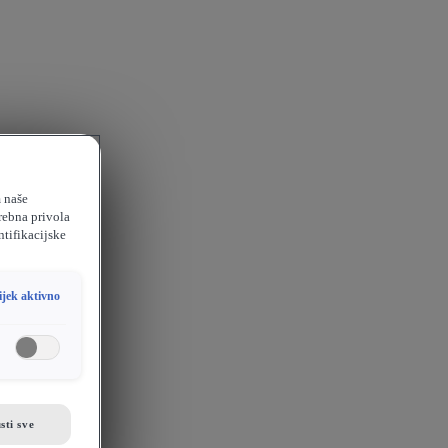
m naše
rebna privola
ntifikacijske
ijek aktivno
sti sve