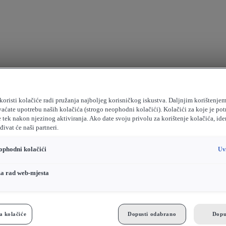
koristi kolačiće radi pružanja najboljeg korisničkog iskustva. Daljnjim korištenje
vaćate upotrebu naših kolačića (strogo neophodni kolačići). Kolačići za koje je pot
e tek nakon njezinog aktiviranja. Ako date svoju privolu za korištenje kolačića, ide
ivat će naši partneri.
ophodni kolačići
Uv
za rad web-mjesta
a kolačiće
Dopusti odabrano
Dopu